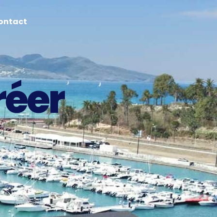
ontact
réer