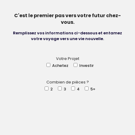
C'est le premier pas vers votre futur chez-
vous.
Remplissez vos informations ci-dessous et entamez
votre voyage vers une vie nouvelle.
Votre Projet
Achetez
Investir
Combien de pièces ?
2
3
4
5+
Lieu
France
Martinique
Guadeloupe