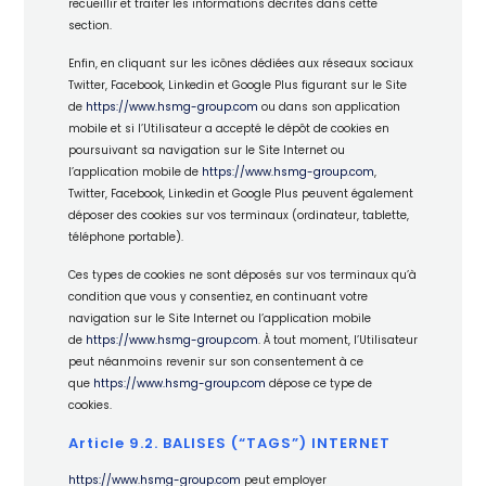
recueillir et traiter les informations décrites dans cette
section.
Enfin, en cliquant sur les icônes dédiées aux réseaux sociaux
Twitter, Facebook, Linkedin et Google Plus figurant sur le Site
de
https://www.hsmg-group.com
ou dans son application
mobile et si l’Utilisateur a accepté le dépôt de cookies en
poursuivant sa navigation sur le Site Internet ou
l’application mobile de
https://www.hsmg-group.com
,
Twitter, Facebook, Linkedin et Google Plus peuvent également
déposer des cookies sur vos terminaux (ordinateur, tablette,
téléphone portable).
Ces types de cookies ne sont déposés sur vos terminaux qu’à
condition que vous y consentiez, en continuant votre
navigation sur le Site Internet ou l’application mobile
de
https://www.hsmg-group.com
. À tout moment, l’Utilisateur
peut néanmoins revenir sur son consentement à ce
que
https://www.hsmg-group.com
dépose ce type de
cookies.
Article 9.2. BALISES (“TAGS”) INTERNET
https://www.hsmg-group.com
peut employer