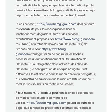
prestataires ne peut pas reconnaître, à des fins de
compatibilité technique, le type de navigateur utilisé par le
terminal, les paramètres de langue et d’affichage ou le pays
depuis lequel le terminal semble connecté à Internet.
Le cas échéant,
https://www.hsmg-group.com
décline toute
responsabilité pour les conséquences liées au
fonctionnement dégradé du Site et des services
éventuellement proposés par
https://www.hsmg-group.com
,
résultant (i) du refus de Cookies par l’Utilisateur (ii) de
l’impossibilité pour
https://www.hsmg-
group.com
d’enregistrer ou de consulter les Cookies
nécessaires à leur fonctionnement du fait du choix de
l’Utilisateur. Pour la gestion des Cookies et des choix de
l’Utilisateur, la configuration de chaque navigateur est
différente. Elle est décrite dans le menu d’aide du navigateur,
qui permettra de savoir de quelle manière l’Utilisateur peut
modifier ses souhaits en matière de Cookies.
À tout moment, l’Utilisateur peut faire le choix d’exprimer et
de modifier ses souhaits en matière de
Cookies.
https://www.hsmg-group.com
pourra en outre faire
appel aux services de prestataires externes pour l’aider à