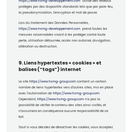
https://www.hsmg-developpement.com
utilise des réseaux
protégés par des dispositifs standards tels que par pare-feu,
la pseudonymisation, l’encryption et mot de passe.
Lors du traitement des Données Personnelles,
https://www.hsmg-developpement.com
prend toutes les
mesures raisonnables visant à les protéger contre toute
perte, utilisation détournée, accès non autorisé, divulgation,
altération ou destruction.
9. Liens hypertextes « cookies » et
balises (“tags”) internet
Le site
https://www.hsmg-group.com
contient un certain
nombre de liens hypertextes vers d’autres sites, mis en place
avec l’autorisation de
https://www.hsmg-group.com
.
Cependant,
https://www.hsmg-group.com
n’a pas la
possibilité de vérifier le contenu des sites ainsi visités, et
n’assumera en conséquence aucune responsabilité de ce
fait.
Sauf si vous décidez de désactiver les cookies, vous acceptez