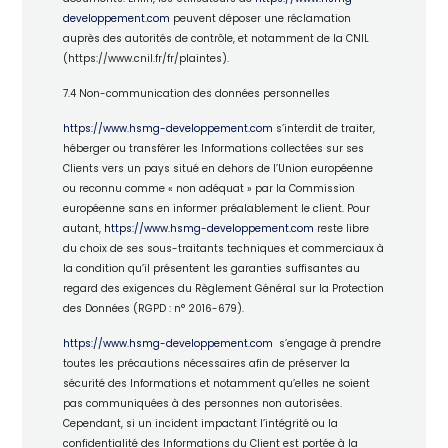
developpement.com
peuvent déposer une réclamation
auprès des autorités de contrôle, et notamment de la CNIL
(https://www.cnil.fr/fr/plaintes).
7.4 Non-communication des données personnelles
https://www.hsmg-developpement.com
s’interdit de traiter,
héberger ou transférer les Informations collectées sur ses
Clients vers un pays situé en dehors de l’Union européenne
ou reconnu comme « non adéquat » par la Commission
européenne sans en informer préalablement le client. Pour
autant,
https://www.hsmg-developpement.com
reste libre
du choix de ses sous-traitants techniques et commerciaux à
la condition qu’il présentent les garanties suffisantes au
regard des exigences du Règlement Général sur la Protection
des Données (RGPD : n° 2016-679).
https://www.hsmg-developpement.com
s’engage à prendre
toutes les précautions nécessaires afin de préserver la
sécurité des Informations et notamment qu’elles ne soient
pas communiquées à des personnes non autorisées.
Cependant, si un incident impactant l’intégrité ou la
confidentialité des Informations du Client est portée à la