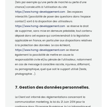
(tels par exemple qu’une perte de marché ou perte d’une
chance) consécutifs à l’utilisation du site
https://www.hsmg-developpement.com
. Des espaces
interactifs (possibilité de poser des questions dans l’espace
contact) sont à la disposition des utilisateurs.
https://www.hsmg-developpement.com
se réserve le droit
de supprimer, sans mise en demeure préalable, tout contenu
déposé dans cet espace qui contreviendrait à la législation
applicable en France, en particulier aux dispositions relatives
à la protection des données. Le cas échéant,
https://www.hsmg-developpement.com
se réserve
également la possibilité de mettre en cause la
responsabilité civile et/ou pénale de l’utilisateur, notamment
en cas de message à caractère raciste, injurieux, diffamant,
ou pornographique, quel que soit le support utilisé (texte,
photographie …).
7. Gestion des données personnelles.
Le Client est informé des réglementations concernant la
communication marketing, la loi du 21 Juin 2014 pour la
confiance dans l’Economie Numérique, la Loi Informatique et