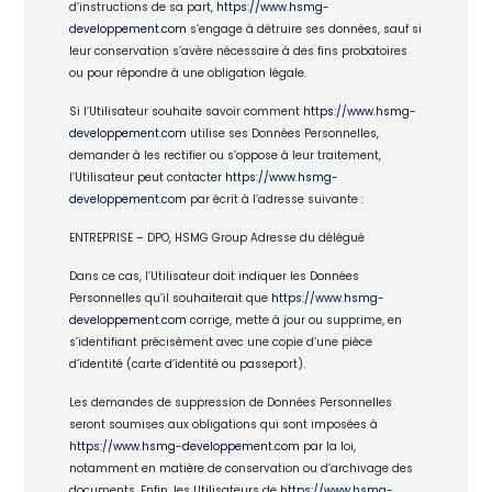
d’instructions de sa part,
https://www.hsmg-
developpement.com
s’engage à détruire ses données, sauf si
leur conservation s’avère nécessaire à des fins probatoires
ou pour répondre à une obligation légale.
Si l’Utilisateur souhaite savoir comment
https://www.hsmg-
developpement.com
utilise ses Données Personnelles,
demander à les rectifier ou s’oppose à leur traitement,
l’Utilisateur peut contacter
https://www.hsmg-
developpement.com
par écrit à l’adresse suivante :
ENTREPRISE – DPO, HSMG Group
Adresse du délégué
Dans ce cas, l’Utilisateur doit indiquer les Données
Personnelles qu’il souhaiterait que
https://www.hsmg-
developpement.com
corrige, mette à jour ou supprime, en
s’identifiant précisément avec une copie d’une pièce
d’identité (carte d’identité ou passeport).
Les demandes de suppression de Données Personnelles
seront soumises aux obligations qui sont imposées à
https://www.hsmg-developpement.com
par la loi,
notamment en matière de conservation ou d’archivage des
documents. Enfin, les Utilisateurs de
https://www.hsmg-